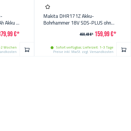
-
Makita DHR171Z Akku-
Ah Akku +
Bohrhammer 18V SDS-PLUS ohne
Akku ohne Lader im Karton
379,99 €*
159,99 €*
468,48 €*
 1-2 Wochen
Sofort verfügbar, Lieferzeit: 1-3 Tage
IN DEN WARENKORB
IN 
rsandkosten
Preise inkl. MwSt. zzgl. Versandkosten