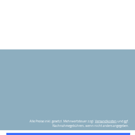
Alle Preise inkl. gesetzl. Mehrwertsteuer zzgl.
Versandkosten
und ggf.
Nachnahmegebühren, wenn nicht anders angegeben.