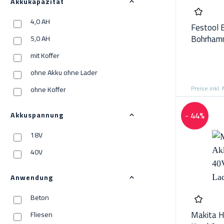
Akkukapazität
4,0 AH
Festool 
Bohrhamm
5,0 AH
ohne La
mit Koffer
ohne Akku ohne Lader
Preise inkl.
ohne Koffer
- 44%
Akkuspannung
18V
40V
Anwendung
Beton
Makita 
Fliesen