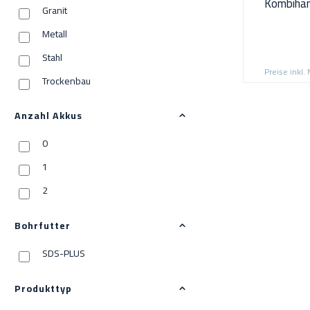
Kombiha
Granit
Lader im
Metall
Stahl
Preise inkl.
Trockenbau
Ziegel
Anzahl Akkus
0
1
2
Bohrfutter
SDS-PLUS
Produkttyp