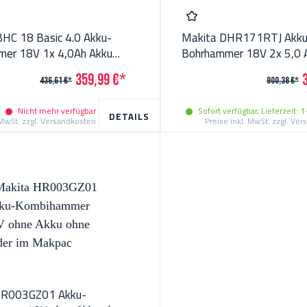
BHC 18 Basic 4.0 Akku-
Makita DHR171RTJ Akku
er 18V 1x 4,0Ah Akku
Bohrhammer 18V 2x 5,0 
degerät 577057
Lader im Makpac
359,99 €*
436,61 €*
900,38 €*
Nicht mehr verfügbar
Sofort verfügbar, Lieferzeit:
DETAILS
 MwSt. zzgl. Versandkosten
Preise inkl. MwSt. zzgl. Ve
HR003GZ01 Akku-