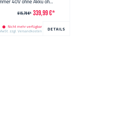
mmer 40V ohne Akku ohne
 Makpac
339,99 €*
615,70 €*
Nicht mehr verfügbar
DETAILS
 MwSt. zzgl. Versandkosten