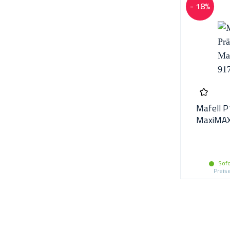
- 18%
Mafell P
MaxiMAX
Sofo
Preis