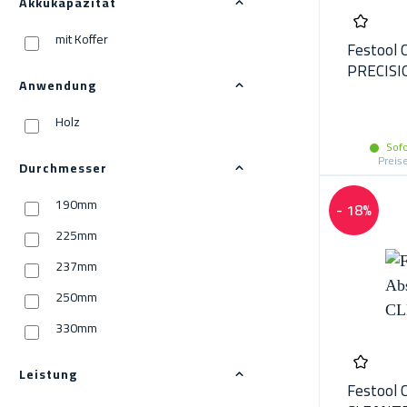
Akkukapazität
mit Koffer
Festool 
PRECISI
Anwendung
Holz
Sofo
Preis
Durchmesser
190mm
- 18%
225mm
237mm
250mm
330mm
Leistung
Festool 