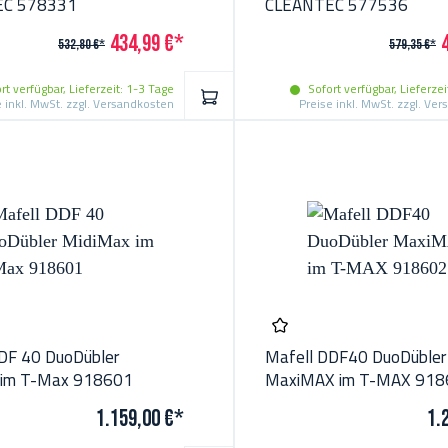
EC 578331
CLEANTEC 577536
434,99 €*
532,80 €*
579,35 €*
rt verfügbar, Lieferzeit: 1-3 Tage
Sofort verfügbar, Lieferzei
IN DEN WARENKORB
e inkl. MwSt. zzgl. Versandkosten
Preise inkl. MwSt. zzgl. Ve
DF 40 DuoDübler
Mafell DDF40 DuoDübler
 im T-Max 918601
MaxiMAX im T-MAX 918
1.159,00 €*
1.