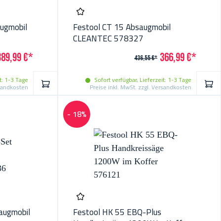
augmobil
Festool CT 15 Absaugmobil
CLEANTEC 578327
389,99 €*
366,99 €*
436,55 €*
t: 1-3 Tage
Sofort verfügbar, Lieferzeit: 1-3 Tage
IN DEN WARENKORB
IN 
rsandkosten
Preise inkl. MwSt. zzgl. Versandkosten
- 18%
augmobil
Festool HK 55 EBQ-Plus