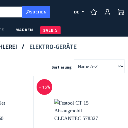
SUCHEN
DE
DU HAST 0 PRO
TE
MARKEN
SALE
HLEREI
ELEKTRO-GERÄTE
Sortierung:
- 15%