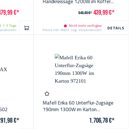
Handkreissäge 1200W im Koffer
576121
479,99 €*
439,99 €*
540,80 €*
t: 1-3 Tage
Nicht mehr verfügbar
IN DEN WARENKORB
DETAILS
rsandkosten
Preise inkl. MwSt. zzgl. Versandkosten
Mafell Erika 60 Unterflur-Zugsäge
602
190mm 1300W im Karton
972101
291,98 €*
1.706,78 €*