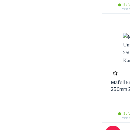
Sofo
Preis
Mafell E
250mm 2
971901
Sofo
Preis