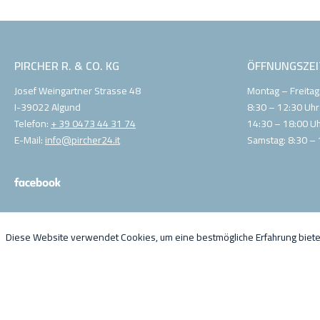
PIRCHER R. & CO. KG
ÖFFNUNGSZEI
Josef Weingartner Strasse 48
Montag – Freitag
I-39022 Algund
8:30 – 12:30 Uhr
Telefon:
+ 39 0473 44 31 74
14:30 – 18:00 U
E-Mail:
info@pircher24.it
Samstag: 8:30 – 
Diese Website verwendet Cookies, um eine bestmögliche Erfahrung biet
© 2021 Pircher R. & Co. KG MwSt. Nr. IT01555520210