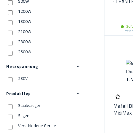
CLEANT
900W
1200W
1300W
Sofo
Preis
2100W
2300W
2500W
Netzspannung
230V
Produkttyp
Mafell D
Staubsauger
MidiMax
Sägen
Verschiedene Geräte