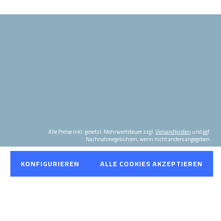
Alle Preise inkl. gesetzl. Mehrwertsteuer zzgl.
Versandkosten
und ggf.
Nachnahmegebühren, wenn nicht anders angegeben.
KONFIGURIEREN
ALLE COOKIES AKZEPTIEREN