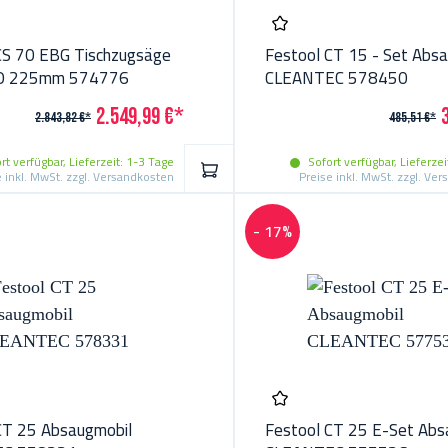
CS 70 EBG Tischzugsäge
Festool CT 15 - Set Abs
O 225mm 574776
CLEANTEC 578450
2.549,99 €*
2.843,82 €*
485,51 €*
rt verfügbar, Lieferzeit: 1-3 Tage
Sofort verfügbar, Lieferzei
IN DEN WARENKORB
e inkl. MwSt. zzgl. Versandkosten
Preise inkl. MwSt. zzgl. Ve
- 17%
CT 25 Absaugmobil
Festool CT 25 E-Set Abs