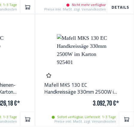
t: 1-3 Tage
Nicht mehr verfügbar
IN DEN WARENKORB
DETAILS
rsandkosten
Preise inkl. MwSt. zzgl. Versandkosten
hienen-
Mafell MKS 130 EC
Karton
Handkreissäge 330mm 2500W im
Karton 925401
426,18 €*
3.092,70 €*
t: 1-3 Tage
Sofort verfügbar, Lieferzeit: 1-3 Tage
IN DEN WARENKORB
IN 
rsandkosten
Preise inkl. MwSt. zzgl. Versandkosten