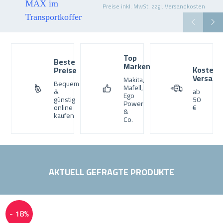
Preise inkl. MwSt. zzgl. Versandkosten
Top
Beste
Marken
Kostenl
Preise
Versand
Makita,
Bequem
Mafell,
&
ab
Ego
günstig
50
Power
online
€
&
kaufen
Co.
AKTUELL GEFRAGTE PRODUKTE
Produktgalerie überspringen
- 18%