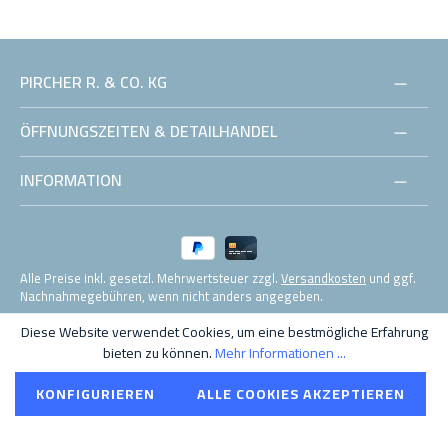
PIRCHER R. & CO. KG
ÖFFNUNGSZEITEN & DETAILHANDEL
INFORMATION
Alle Preise inkl. gesetzl. Mehrwertsteuer zzgl.
Versandkosten
und ggf.
Nachnahmegebühren, wenn nicht anders angegeben.
Diese Website verwendet Cookies, um eine bestmögliche Erfahrung
© 2021 Pircher R. & Co. KG MwSt. Nr. IT01555520210
bieten zu können.
Mehr Informationen ...
KONFIGURIEREN
ALLE COOKIES AKZEPTIEREN