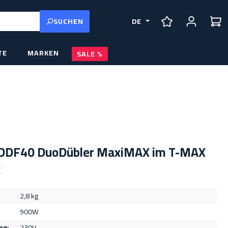
SUCHEN
DE
DU HAST 0 PRO
TE
MARKEN
SALE
 DDF40 DuoDübler MaxiMAX im T-MAX
2
2,8 kg
900W
ng:
230V