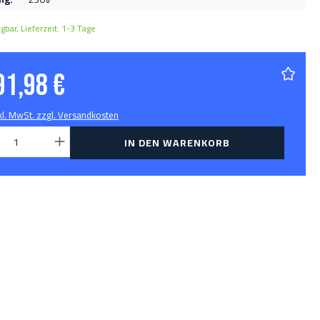
gbar, Lieferzeit: 1-3 Tage
91,98 €
nkl. MwSt. zzgl. Versandkosten
ukt Anzahl: Gib den gewünschten Wert ein od
IN DEN WARENKORB