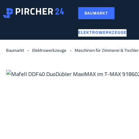
m Hauptinhalt springen
Zur Suche springen
Zur Hauptnavigation springen
BAUMARKT
ELEKTROWERKZEUGE
Baumarkt
Elektrowerkzeuge
Maschinen für Zimmerei & Tischler
Bildergalerie überspringen