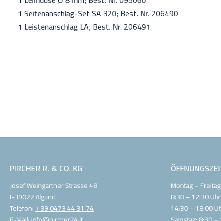
1 Leimdüse Ø 8 mm; Best. Nr. 095060
1 Seitenanschlag-Set SA 320; Best. Nr. 206490
1 Leistenanschlag LA; Best. Nr. 206491
Gewicht:
2,8 kg
Leistung:
900W
Netzspannung:
230V
PIRCHER R. & CO. KG
ÖFFNUNGSZEI
Josef Weingartner Strasse 48
Montag – Freitag
I-39022 Algund
8:30 – 12:30 Uhr
Telefon:
+ 39 0473 44 31 74
14:30 – 18:00 U
E-Mail:
info@pircher24.it
Samstag: 8:30 – 