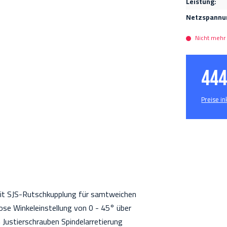
Leistung:
Netzspannu
Nicht mehr 
444
Preise i
Mit SJS-Rutschkupplung für samtweichen
se Winkeleinstellung von 0 - 45° über
 Justierschrauben Spindelarretierung