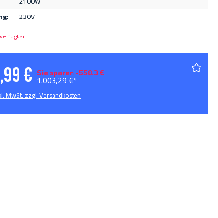
2100W
ng:
230V
verfügbar
,99 €
Sie sparen -558.3 €
1.003,29 €*
nkl. MwSt. zzgl. Versandkosten