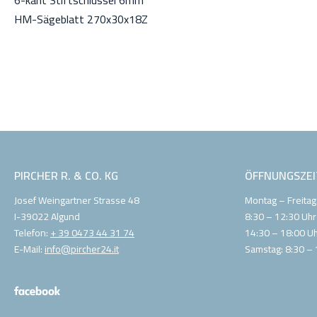
6-kant Stiftschlüssel 6mm
HM-Sägeblatt 270x30x18Z
Durchmesser:
270mm
Gewicht:
9,4 kg
Leistung:
2100W
Netzspannung:
230V
PIRCHER R. & CO. KG
ÖFFNUNGSZEI
Josef Weingartner Strasse 48
Montag – Freitag
I-39022 Algund
8:30 – 12:30 Uhr
Telefon:
+ 39 0473 44 31 74
14:30 – 18:00 U
E-Mail:
info@pircher24.it
Samstag: 8:30 – 