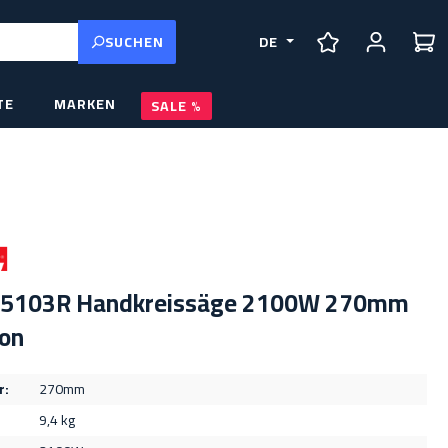
SUCHEN
DE
DU HAST 0 PRO
TE
MARKEN
SALE
 5103R Handkreissäge 2100W 270mm
ton
r:
270mm
9,4 kg