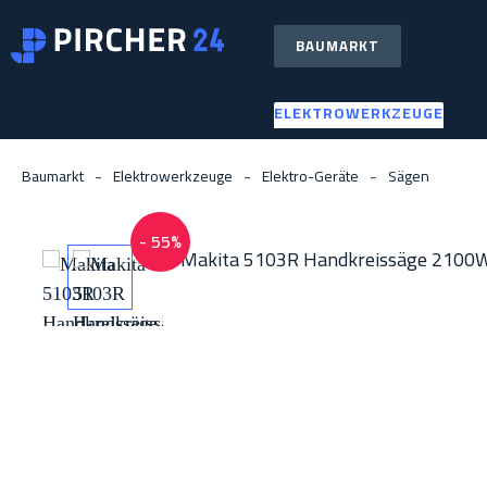
m Hauptinhalt springen
Zur Suche springen
Zur Hauptnavigation springen
BAUMARKT
ELEKTROWERKZEUGE
Baumarkt
Elektrowerkzeuge
Elektro-Geräte
Sägen
Bildergalerie überspringen
- 55%