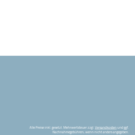
Alle Preise inkl. gesetzl. Mehrwertsteuer zzgl.
Versandkosten
und ggf.
Nachnahmegebühren, wenn nicht anders angegeben.