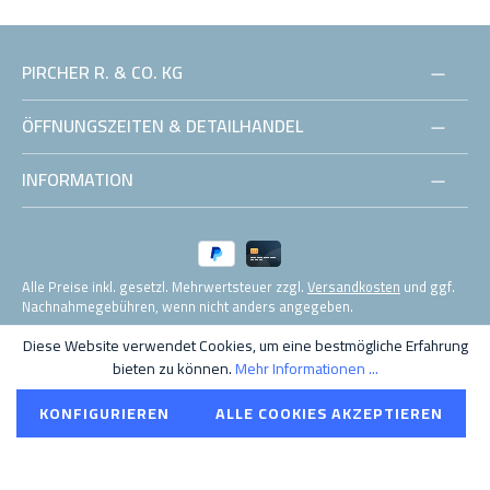
PIRCHER R. & CO. KG
ÖFFNUNGSZEITEN & DETAILHANDEL
INFORMATION
Alle Preise inkl. gesetzl. Mehrwertsteuer zzgl.
Versandkosten
und ggf.
Nachnahmegebühren, wenn nicht anders angegeben.
Diese Website verwendet Cookies, um eine bestmögliche Erfahrung
© 2021 Pircher R. & Co. KG MwSt. Nr. IT01555520210
bieten zu können.
Mehr Informationen ...
KONFIGURIEREN
ALLE COOKIES AKZEPTIEREN