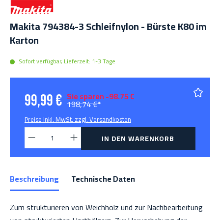
Makita 794384-3 Schleifnylon - Bürste K80 im
Karton
Sofort verfügbar, Lieferzeit: 1-3 Tage
Sie sparen -98.75 €
99,99 €
198,74 €*
Preise inkl. MwSt. zzgl. Versandkosten
Produkt Anzahl: Gib den gewünschten Wert 
IN DEN WARENKORB
Beschreibung
Technische Daten
Zum strukturieren von Weichholz und zur Nachbearbeitung