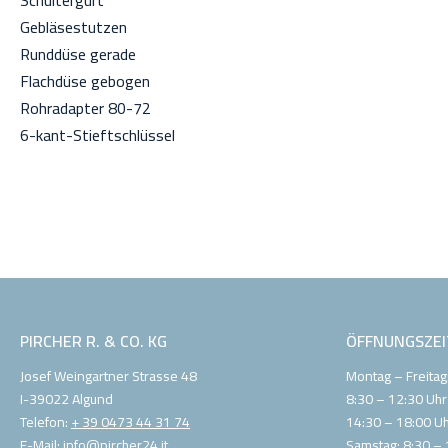
Schultergurt
Gebläsestutzen
Runddüse gerade
Flachdüse gebogen
Rohradapter 80-72
6-kant-Stieftschlüssel
Akkuspannung:
18V
Anzahl Akkus:
0
Gewicht:
2,1 kg
PIRCHER R. & CO. KG
ÖFFNUNGSZEI
Josef Weingartner Strasse 48
Montag – Freitag
I-39022 Algund
8:30 – 12:30 Uhr
Telefon:
+ 39 0473 44 31 74
14:30 – 18:00 U
E-Mail:
info@pircher24.it
Samstag: 8:30 – 