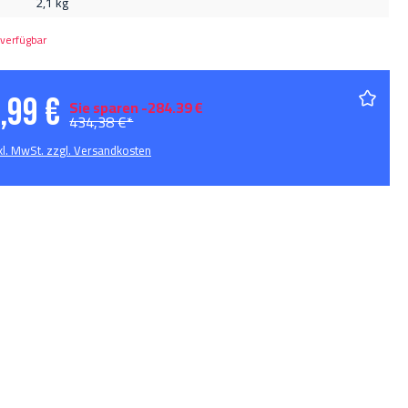
2,1 kg
verfügbar
,99 €
Sie sparen -284.39 €
434,38 €*
nkl. MwSt. zzgl. Versandkosten