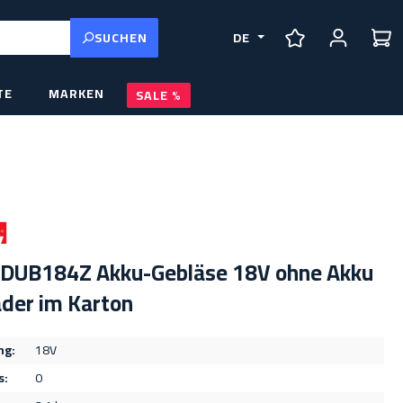
SUCHEN
DE
DU HAST 0 PRO
TE
MARKEN
SALE
 DUB184Z Akku-Gebläse 18V ohne Akku
der im Karton
ng:
18V
s:
0