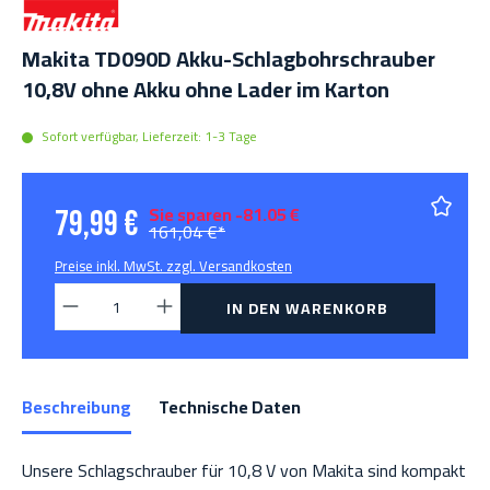
Makita TD090D Akku-Schlagbohrschrauber
10,8V ohne Akku ohne Lader im Karton
Sofort verfügbar, Lieferzeit: 1-3 Tage
Sie sparen -81.05 €
79,99 €
161,04 €*
Preise inkl. MwSt. zzgl. Versandkosten
Produkt Anzahl: Gib den gewünschten Wert 
IN DEN WARENKORB
Beschreibung
Technische Daten
Unsere Schlagschrauber für 10,8 V von Makita sind kompakt