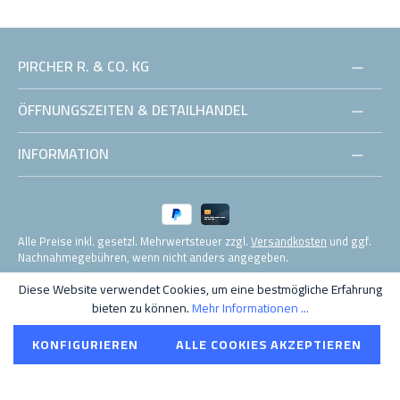
Gewicht:
0,8 kg
Werkzeugaufnahme:
1/4"
PIRCHER R. & CO. KG
ÖFFNUNGSZEITEN & DETAILHANDEL
INFORMATION
Alle Preise inkl. gesetzl. Mehrwertsteuer zzgl.
Versandkosten
und ggf.
Nachnahmegebühren, wenn nicht anders angegeben.
Diese Website verwendet Cookies, um eine bestmögliche Erfahrung
© 2021 Pircher R. & Co. KG MwSt. Nr. IT01555520210
bieten zu können.
Mehr Informationen ...
KONFIGURIEREN
ALLE COOKIES AKZEPTIEREN