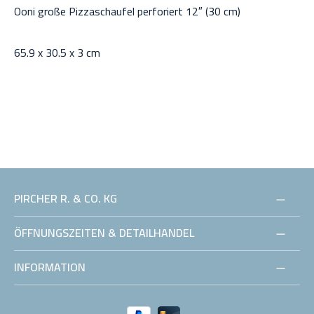
Ooni große Pizzaschaufel perforiert 12″ (30 cm)
65.9 x 30.5 x 3 cm
600g
Gewicht:
0,6 kg
Material: Griff - glasfaserverstärktes, Nylon Klinge -
eloxiertes Aluminium
PIRCHER R. & CO. KG
ÖFFNUNGSZEITEN & DETAILHANDEL
Lieferumfang:
INFORMATION
Ooni UU-P06401 Pizzaschieber preforiert